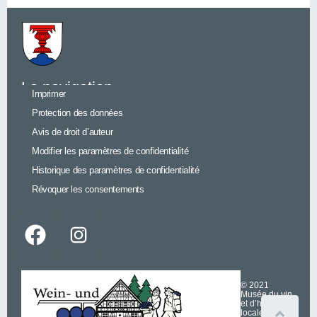
La navigation
Imprimer
Protection des données
Avis de droit d’auteur
Modifier les paramètres de confidentialité
Historique des paramètres de confidentialité
Révoquer les consentements
© 2021
Musée du vin
et d’histoire
locale à